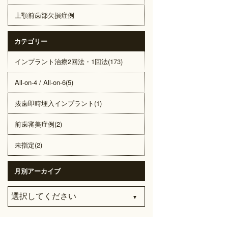
上顎前歯部欠損症例
カテゴリー
インプラント治療2回法・1回法(173)
All-on-4 / All-on-6(5)
抜歯即時埋入インプラント(1)
前歯審美症例(2)
未指定(2)
月別アーカイブ