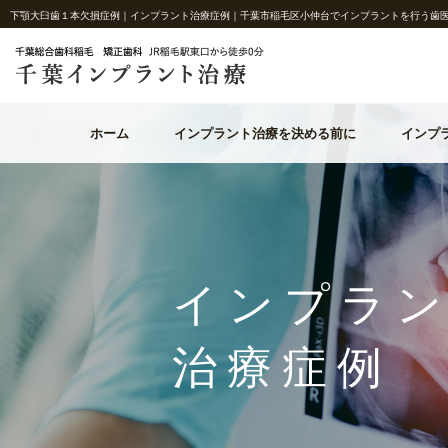
下顎大臼歯１本欠損症例｜インプラント治療症例｜千葉市稲毛区小仲台でインプラントを行う歯医
インプラント治療を決める前に
インプラント治療について
医院情報
ホーム
インプラント治療を決める前に
インプ
健康な他の歯を守るために
院内紹介
インプラ
インプラント治療を決める前に
インプラント治療について
医院情報
治療症例
難症例について
健康な他の歯を守るために
院内紹介