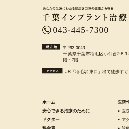
043-445-7300
〒263-0043
所 在 地
千葉県千葉市稲毛区小仲台2-5-3
階・7階
JR「稲毛駅 東口」出て徒歩
アクセス
ホーム
医院
安心できる治療のために
医
ドクター
ア
料金表
診