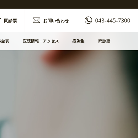
043-445-7300
問診票
お問い合わせ
治療前シミュレーション
他の治療法とのちがい
診療カレンダー
料金表
医院情報・アクセス
症例集
問診票
静脈内鎮静法とは
採用情報
治療前シミュレーション
他の治療法とのちがい
診療カレンダー
インプラント専門医について
静脈内鎮静法とは
採用情報