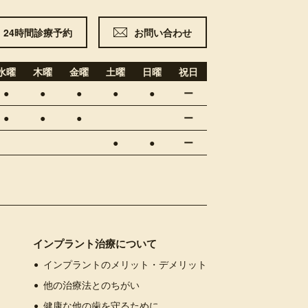
24時間
診療予約
お問い合わせ
水曜
木曜
金曜
土曜
日曜
祝日
●
●
●
●
●
ー
●
●
●
ー
●
●
ー
インプラント治療について
インプラントのメリット・デメリット
他の治療法とのちがい
健康な他の歯を守るために