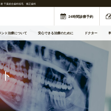
者 千葉総合歯科稲毛 矯正歯科
24時間診療予約
インプラントのメリット・デメリット
歯周病治療
アクセス
ラント治療について
安心できる治療のために
ドクター
インプラントメーカー
設備紹介
ント
インプラントのメリット・デメリット
歯周病治療
アクセス
メインテナンス
インプラントメーカー
設備紹介