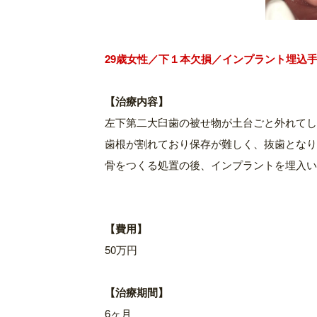
29歳女
性／下１本欠損／インプラント埋込
【治療内容】
左下第二大臼歯の被せ物が土台ごと外れてし
歯根が割れており保存が難しく、抜歯となり
骨をつくる処置の後、インプラントを埋入い
【費用】
50万円
【治療期間】
6ヶ月