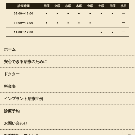
診療時間
月曜
火曜
水曜
木曜
金曜
土曜
日曜
祝日
09:00〜13:00
●
●
●
●
●
●
●
ー
14:00〜18:00
●
●
●
●
●
ー
14:00〜17:00
●
●
ー
ホーム
安心できる治療のために
ドクター
料金表
インプラント治療症例
診療予約
お問い合わせ