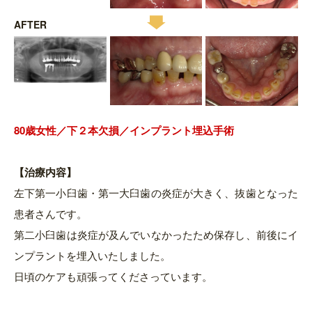
AFTER
80歳女
性／下２本欠損／インプラント埋込手術
【治療内容】
左下第一小臼歯・第一大臼歯の炎症が大きく、抜歯となった
患者さんです。
第二小臼歯は炎症が及んでいなかったため保存し、前後にイ
ンプラントを埋入いたしました。
日頃のケアも頑張ってくださっています。