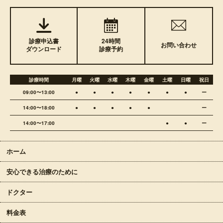
診療申込書
24時間
お問い合わせ
ダウンロード
診療予約
診療時間
月曜
火曜
水曜
木曜
金曜
土曜
日曜
祝日
09:00〜13:00
●
●
●
●
●
●
●
ー
14:00〜18:00
●
●
●
●
●
ー
14:00〜17:00
●
●
ー
ホーム
安心できる治療のために
ドクター
料金表