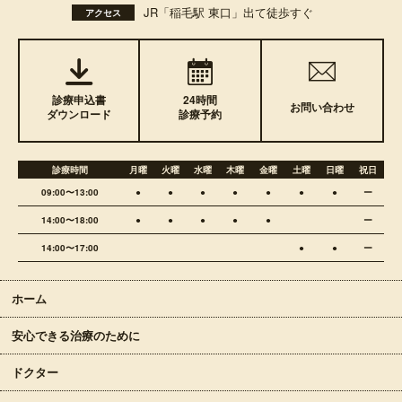
JR「稲毛駅 東口」出て徒歩すぐ
アクセス
診療申込書
24時間
お問い合わせ
ダウンロード
診療予約
診療時間
月曜
火曜
水曜
木曜
金曜
土曜
日曜
祝日
09:00〜13:00
●
●
●
●
●
●
●
ー
14:00〜18:00
●
●
●
●
●
ー
14:00〜17:00
●
●
ー
ホーム
安心できる治療のために
ドクター