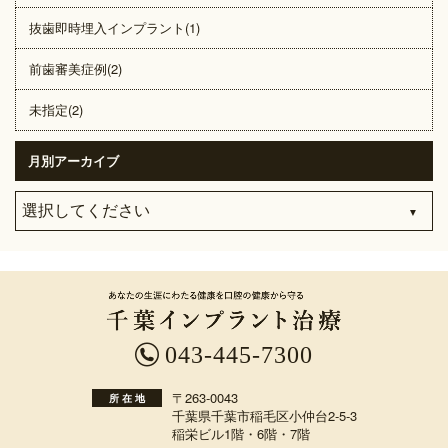
抜歯即時埋入インプラント(1)
前歯審美症例(2)
未指定(2)
月別アーカイブ
043-445-7300
〒263-0043
所 在 地
千葉県千葉市稲毛区小仲台2-5-3
稲栄ビル1階・6階・7階