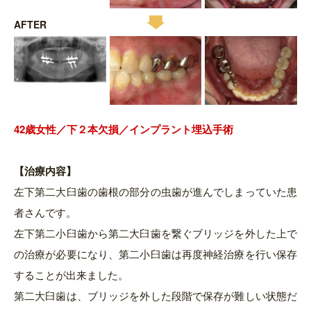
AFTER
42
歳女
性／下２本欠損／インプラント埋込手術
【治療内容】
左下第二大臼歯の歯根の部分の虫歯が進んでしまっていた患
者さんです。
左下第二小臼歯から第二大臼歯を繋ぐブリッジを外した上で
の治療が必要になり、第二小臼歯は再度神経治療を行い保存
することが出来ました。
第二大臼歯は、ブリッジを外した段階で保存が難しい状態だ