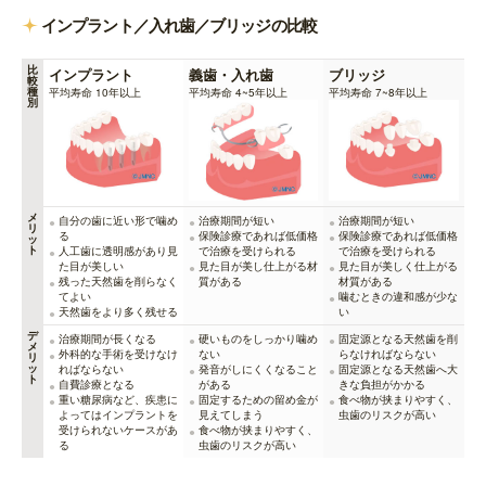
インプラント／入れ歯／ブリッジの比較
比
インプラント
義歯・入れ歯
ブリッジ
較
種
平均寿命 10年以上
平均寿命 4~5年以上
平均寿命 7~8年以上
別
メ
自分の歯に近い形で噛め
治療期間が短い
治療期間が短い
リ
る
保険診療であれば低価格
保険診療であれば低価格
ッ
ト
人工歯に透明感があり見
で治療を受けられる
で治療を受けられる
た目が美しい
見た目が美し仕上がる材
見た目が美しく仕上がる
残った天然歯を削らなく
質がある
材質がある
てよい
噛むときの違和感が少な
天然歯をより多く残せる
い
デ
治療期間が長くなる
硬いものをしっかり噛め
固定源となる天然歯を削
メ
外科的な手術を受けなけ
ない
らなければならない
リ
ッ
ればならない
発音がしにくくなること
固定源となる天然歯へ大
ト
自費診療となる
がある
きな負担がかかる
重い糖尿病など、疾患に
固定するための留め金が
食べ物が挟まりやすく、
よってはインプラントを
見えてしまう
虫歯のリスクが高い
受けられないケースがあ
食べ物が挟まりやすく、
る
虫歯のリスクが高い