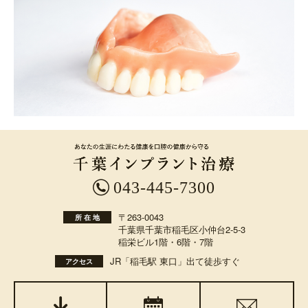
043-445-7300
〒263-0043
所 在 地
千葉県千葉市稲毛区小仲台2-5-3
稲栄ビル1階・6階・7階
JR「稲毛駅 東口」出て徒歩すぐ
アクセス